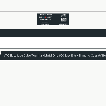
VTC Électrique Cube Touring Hybrid One 600 Easy Entry Shimano Cues 9V B