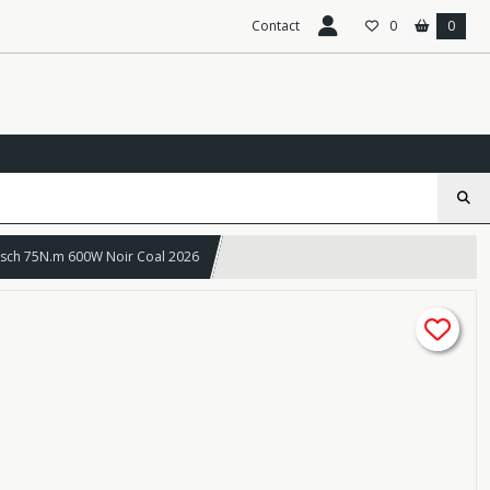
Contact
0
0
osch 75N.m 600W Noir Coal 2026