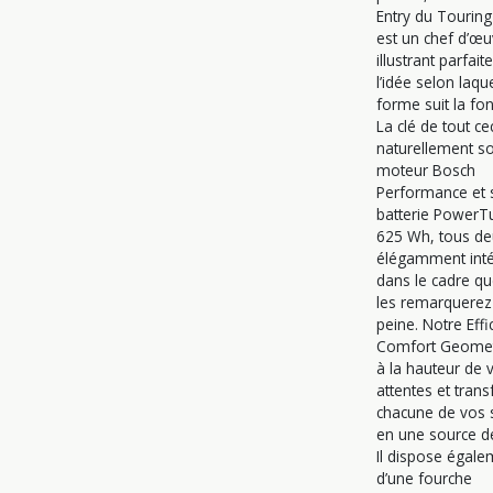
Entry du Touring
est un chef d’œu
illustrant parfai
l’idée selon laque
forme suit la fon
La clé de tout cec
naturellement s
moteur Bosch
Performance et 
batterie PowerT
625 Wh, tous de
élégamment int
dans le cadre q
les remarquerez
peine. Notre Effi
Comfort Geomet
à la hauteur de 
attentes et tran
chacune de vos 
en une source de 
Il dispose égale
d’une fourche