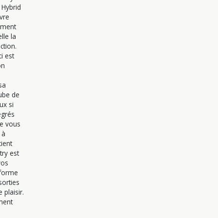
 Hybrid
vre
tement
lle la
ction.
i est
on
sa
ube de
ux si
égrés
ue vous
 à
cient
ry est
vos
sforme
sorties
plaisir.
ment