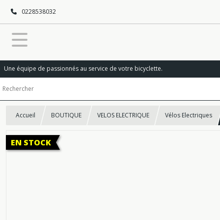
0228538032
Une équipe de passionnés au service de votre bicyclette.
Accueil
BOUTIQUE
VELOS ELECTRIQUE
Vélos Electriques
EN STOCK