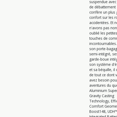
suspendue ave
de débattement 
confère un plus
confort sur les r
accidentées. Et 
n'avons pas non
oublié les petite
touches de com
incontournables.
son porte-baga
semi-intégré, se
garde-boue inté
son système d'é
et sa béquille, il
de tout ce dont 
avez besoin pou
aventures du quo
Aluminium Superl
Gravity Casting
Technology, Effi
Comfort Geomet
Boost148, UDH™,
Integrated Batter