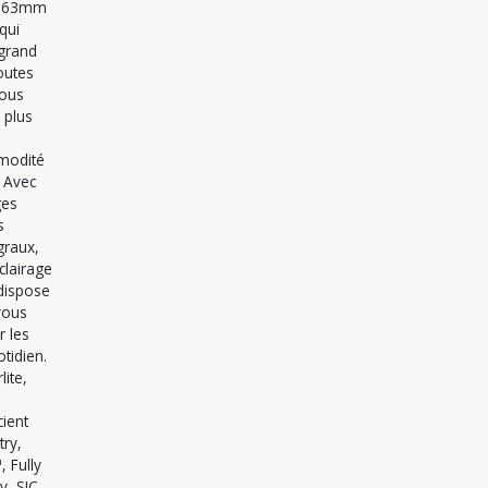
c 63mm
qui
 grand
outes
nous
 plus
s
modité
 Avec
ges
s
graux,
clairage
 dispose
vous
r les
tidien.
ite,
cient
ry,
 Fully
y, SIC