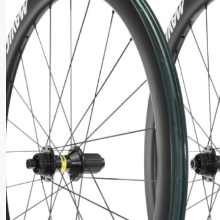
(3)
Shimano
(1)
Corima
(3)
Afficher
les
résultats