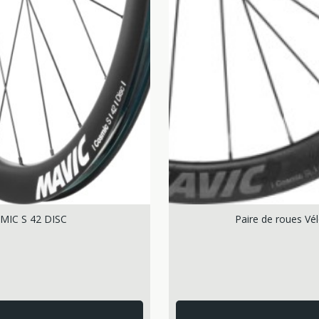
SMIC S 42 DISC
Paire de roues V